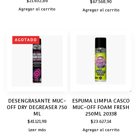
$
21.632,86
$
67.568,90
Agregar al carrito
Agregar al carrito
AGOTADO
DESENGRASANTE MUC-
ESPUMA LIMPIA CASCO
OFF DRY DEGREASER 750
MUC-OFF FOAM FRESH
ML
250ML 20338
$
41.121,98
$
23.627,14
Leer más
Agregar al carrito