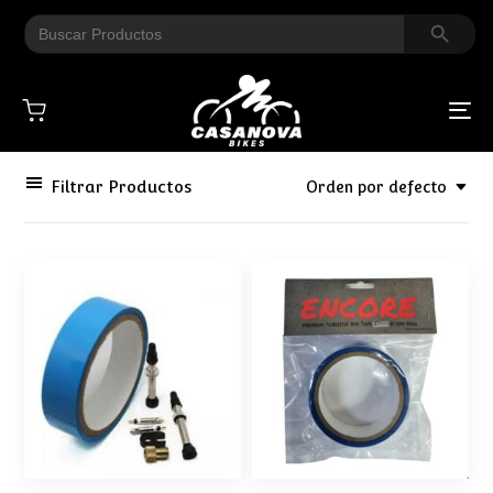
Search Button
Search
for:
To
na
Filtrar Productos
Orden por defecto