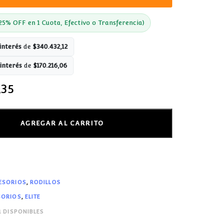
25% OFF en 1 Cuota, Efectivo o Transferencia)
interés
de
$
340.432,12
interés
de
$
170.216,06
,35
AGREGAR AL CARRITO
ESORIOS
,
RODILLOS
SORIOS
,
ELITE
1 DISPONIBLES