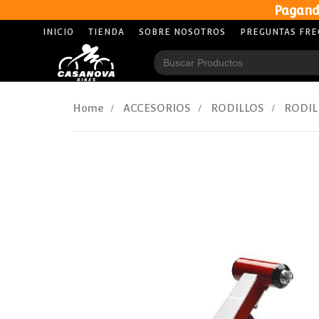
Pagand
INICIO
TIENDA
SOBRE NOSOTROS
PREGUNTAS FR
Search
for:
Home
ACCESORIOS
RODILLOS
RODIL