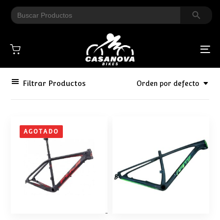
Search Button
Search
for:
To
na
Filtrar Productos
Orden por defecto
AGOTADO