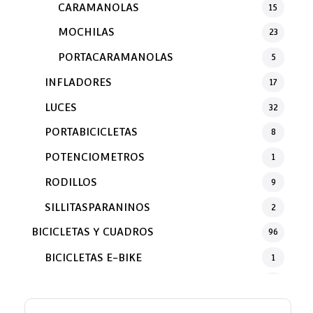
CARAMANOLAS
15
MOCHILAS
23
PORTACARAMANOLAS
5
INFLADORES
17
LUCES
32
PORTABICICLETAS
8
POTENCIOMETROS
1
RODILLOS
9
SILLITASPARANINOS
2
BICICLETAS Y CUADROS
96
BICICLETAS E-BIKE
1
CUADROS
3
E-BIKES
5