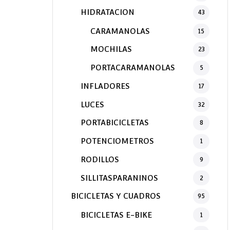
HIDRATACION
43
CARAMANOLAS
15
MOCHILAS
23
PORTACARAMANOLAS
5
INFLADORES
17
LUCES
32
PORTABICICLETAS
8
POTENCIOMETROS
1
RODILLOS
9
SILLITASPARANINOS
2
BICICLETAS Y CUADROS
95
BICICLETAS E-BIKE
1