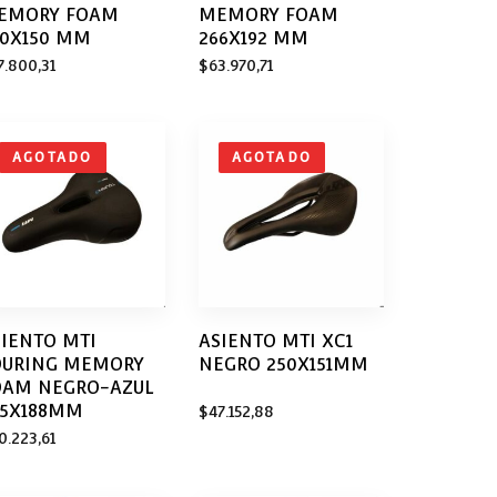
EMORY FOAM
MEMORY FOAM
60X150 MM
266X192 MM
7.800,31
$
63.970,71
AGOTADO
AGOTADO
SIENTO MTI
ASIENTO MTI XC1
OURING MEMORY
NEGRO 250X151MM
OAM NEGRO-AZUL
55X188MM
$
47.152,88
0.223,61