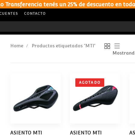
o Transferencia tenés un 25% de descuento en toda
ECUENTES
CONTACTO
Home
Productos etiquetados “MTI”
Mostrando
AGOTADO
ASIENTO MTI
ASIENTO MTI
A