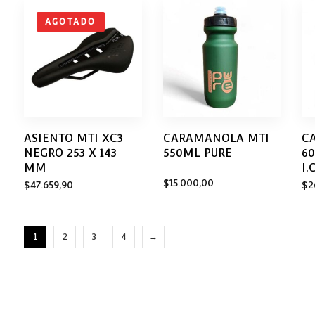
AGOTADO
ASIENTO MTI XC3
CARAMANOLA MTI
C
NEGRO 253 X 143
550ML PURE
6
MM
I.
$
15.000,00
$
47.659,90
$
2
1
2
3
4
→