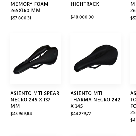
MEMORY FOAM
HIGHTRACK
M
265X160 MM
2
$
48.000,00
$
57.800,31
$
5
ASIENTO MTI SPEAR
ASIENTO MTI
A
NEGRO 245 X 137
THARMA NEGRO 242
T
MM
X 145
F
2
$
45.969,84
$
44.279,77
$
4