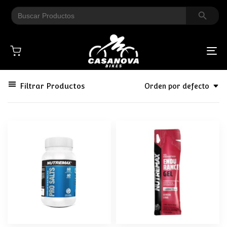
Search Button
Search
for:
To
na
Filtrar Productos
Orden por defecto