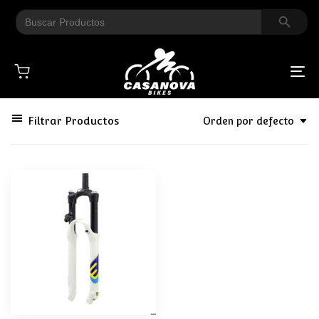
Search Button
Search
for:
To
na
Filtrar Productos
Orden por defecto